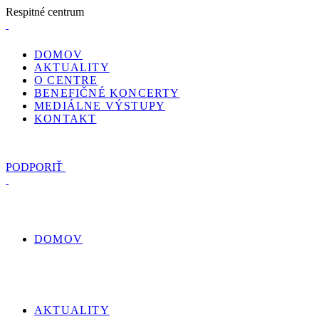
R
e
s
p
i
t
n
é
c
e
n
t
r
u
m
DOMOV
AKTUALITY
O CENTRE
BENEFIČNÉ KONCERTY
MEDIÁLNE VÝSTUPY
KONTAKT
PODPORIŤ
DOMOV
AKTUALITY