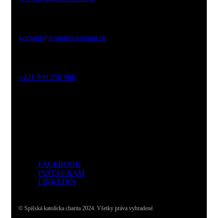
Email:
kontakt@respitnecentrum.sk
Mobil:
+421 909 250 966
Adresa:
Dolný Smokovec, Slovensko
FACEBOOK
INSTAGRAM
LINKEDIN
© Spišská katolícka charita 2024. Všetky práva vyhradené.