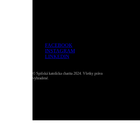
Adresa:
Dolný Smokovec, Slovensko
FACEBOOK
INSTAGRAM
LINKEDIN
© Spišská katolícka charita 2024. Všetky práva
vyhradené.