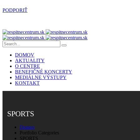
PODPORIŤ
DOMOV
AKTUALITY
O CENTRE
BENEFIČNÉ KONCERTY
MEDIÁLNE VÝSTUPY
KONTAKT
SPORTS
Domov
Portfolio Categories
SPORTS