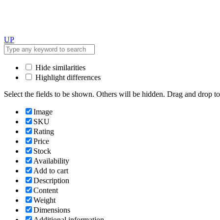
UP
Hide similarities
Highlight differences
Select the fields to be shown. Others will be hidden. Drag and drop to
Image
SKU
Rating
Price
Stock
Availability
Add to cart
Description
Content
Weight
Dimensions
Additional information