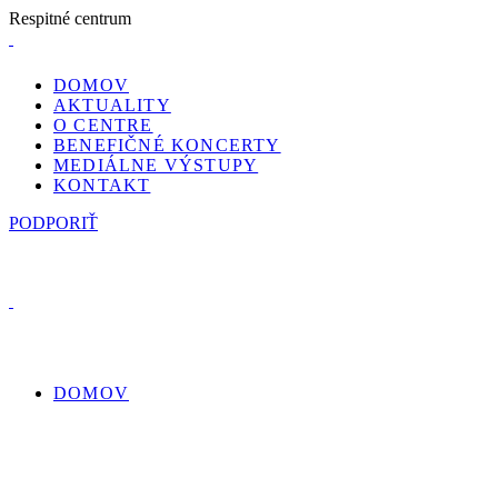
R
e
s
p
i
t
n
é
c
e
n
t
r
u
m
DOMOV
AKTUALITY
O CENTRE
BENEFIČNÉ KONCERTY
MEDIÁLNE VÝSTUPY
KONTAKT
PODPORIŤ
DOMOV