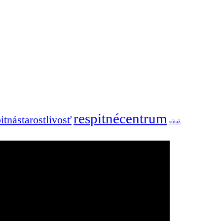
respitnécentrum
itnástarostlivosť
sútaž