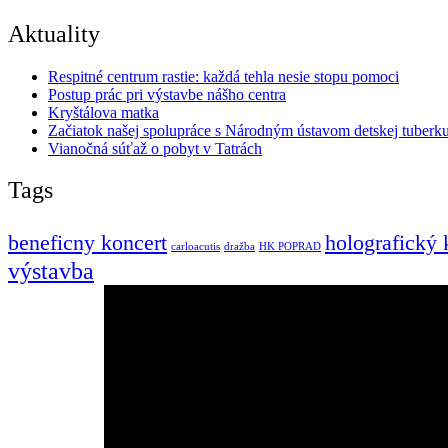
Aktuality
Respitné centrum rastie: každá tehla nesie stopu pomoci
Postup prác pri výstavbe nášho centra
Kryštálova matka
Začiatok našej spolupráce s Národným ústavom detskej tuberku
Vianočná súťaž o pobyt v Tatrách
Tags
beneficny koncert
holografický 
carloacutis
dražba
HK POPRAD
výstavba