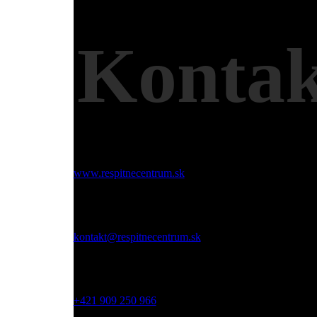
Kontak
Web:
www.respitnecentrum.sk
Email:
kontakt@respitnecentrum.sk
Mobil:
+421 909 250 966