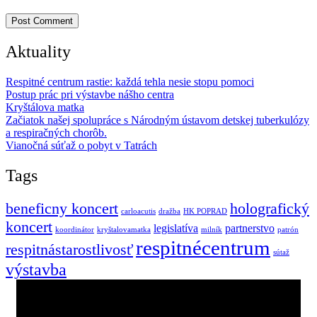
Aktuality
Respitné centrum rastie: každá tehla nesie stopu pomoci
Postup prác pri výstavbe nášho centra
Kryštálova matka
Začiatok našej spolupráce s Národným ústavom detskej tuberkulózy
a respiračných chorôb.
Vianočná súťaž o pobyt v Tatrách
Tags
beneficny koncert
holografický
carloacutis
dražba
HK POPRAD
koncert
legislatíva
partnerstvo
koordinátor
kryštalovamatka
milník
patrón
respitnécentrum
respitnástarostlivosť
sútaž
výstavba