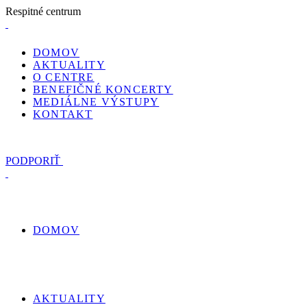
R
e
s
p
i
t
n
é
c
e
n
t
r
u
m
DOMOV
AKTUALITY
O CENTRE
BENEFIČNÉ KONCERTY
MEDIÁLNE VÝSTUPY
KONTAKT
PODPORIŤ
DOMOV
AKTUALITY