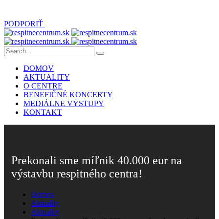
PODPORIŤ
DOMOV
AKTUALITY
O CENTRE
BENEFIČNÉ KONCERTY
MEDIÁLNE VÝSTUPY
KONTAKT
Prekonali sme míľnik 40.000 eur na
výstavbu respitného centra!
Domov
Aktuality
Aktuality