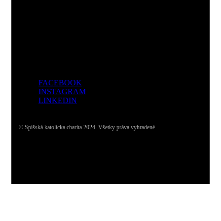
Adresa:
Dolný Smokovec, Slovensko
FACEBOOK
INSTAGRAM
LINKEDIN
© Spišská katolícka charita 2024. Všetky práva vyhradené.