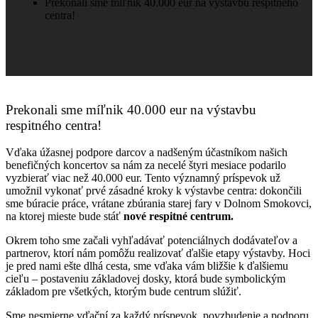
Prekonali sme míľnik 40.000 eur na výstavbu respitného
centra!
Prekonali sme míľnik 40.000 eur na výstavbu
respitného centra!
Vďaka úžasnej podpore darcov a nadšeným účastníkom našich
benefičných koncertov sa nám za necelé štyri mesiace podarilo
vyzbierať viac než 40.000 eur. Tento významný príspevok už
umožnil vykonať prvé zásadné kroky k výstavbe centra: dokončili
sme búracie práce, vrátane zbúrania starej fary v Dolnom Smokovci,
na ktorej mieste bude stáť
nové respitné centrum.
Okrem toho sme začali vyhľadávať potenciálnych dodávateľov a
partnerov, ktorí nám pomôžu realizovať ďalšie etapy výstavby. Hoci
je pred nami ešte dlhá cesta, sme vďaka vám bližšie k ďalšiemu
cieľu – postaveniu základovej dosky, ktorá bude symbolickým
základom pre všetkých, ktorým bude centrum slúžiť.
Sme nesmierne vďační za každý príspevok, povzbudenie a podporu.