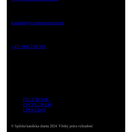
Email:
kontakt@respitnecentrum.sk
Mobil:
+421 909 250 966
Adresa:
Dolný Smokovec, Slovensko
FACEBOOK
INSTAGRAM
LINKEDIN
© Spišská katolícka charita 2024. Všetky práva vyhradené.