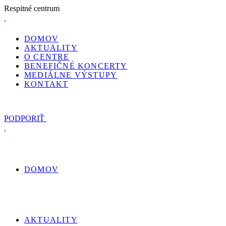
R
e
s
p
i
t
n
é
c
e
n
t
r
u
m
DOMOV
AKTUALITY
O CENTRE
BENEFIČNÉ KONCERTY
MEDIÁLNE VÝSTUPY
KONTAKT
PODPORIŤ
DOMOV
AKTUALITY