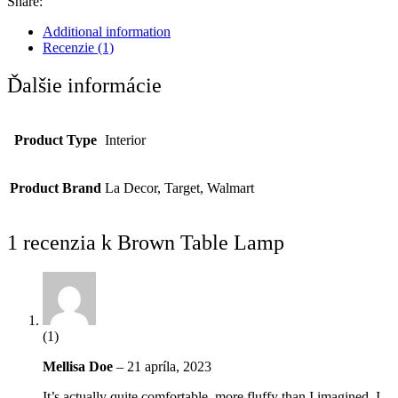
Share:
Additional information
Recenzie (1)
Ďalšie informácie
Product Type
Interior
Product Brand
La Decor, Target, Walmart
1 recenzia k
Brown Table Lamp
(1)
Mellisa Doe
–
21 apríla, 2023
It’s actually quite comfortable, more fluffy than I imagined. I