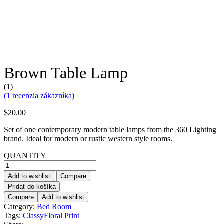
Brown Table Lamp
(1)
(
1
recenzia zákazníka)
$
20.00
Set of one contemporary modern table lamps from the 360 Lighting
brand. Ideal for modern or rustic western style rooms.
QUANTITY
množstvo
Brown
Add to wishlist
Compare
Table
Pridať do košíka
Lamp
Compare
Add to wishlist
Category:
Bed Room
Tags:
Classy
Floral Print