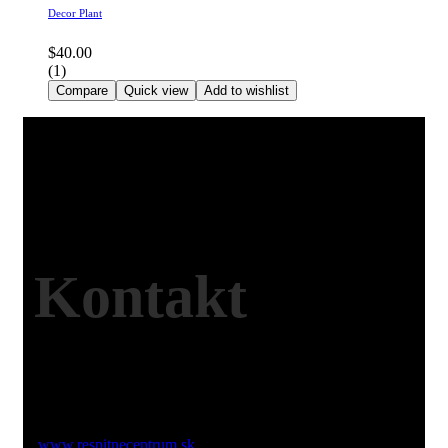
Decor Plant
$
40.00
(1)
Compare
Quick view
Add to wishlist
Kontakt
Web:
www.respitnecentrum.sk